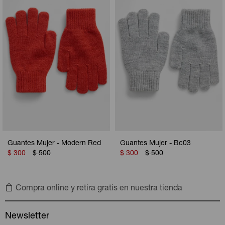
Camperas
Camperas
Camperas
Camperas
Sets
Musculosas
Chalecos
Chalecos
Pijamas
Shorts
Shorts
Ropa interior
Sets
Vestidos y polleras
Ropa interior
Pijamas
Pijamas
Polos
Guantes Mujer - Modern Red
Guantes Mujer - Bc03
Calzas
$
300
$
500
$
300
$
500
Compra online y retira gratis en nuestra tienda
Newsletter