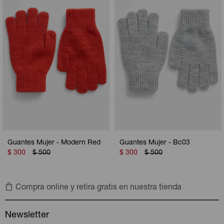
Camperas
Camperas
Camperas
Camperas
Sets
Musculosas
Chalecos
Chalecos
Pijamas
Shorts
Shorts
Ropa interior
Sets
Vestidos y polleras
Ropa interior
Pijamas
Pijamas
Polos
Guantes Mujer - Modern Red
Guantes Mujer - Bc03
Calzas
$
300
$
500
$
300
$
500
Compra online y retira gratis en nuestra tienda
Newsletter