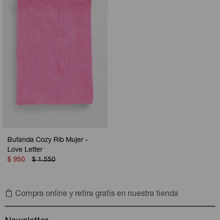
Camperas
Camperas
Camperas
Camperas
Sets
Musculosas
Chalecos
Chalecos
Pijamas
Shorts
Shorts
Ropa interior
Sets
Vestidos y polleras
Ropa interior
Pijamas
Pijamas
Polos
Bufanda Cozy Rib Mujer -
Calzas
Love Letter
$
950
$
1.550
Compra online y retira gratis en nuestra tienda