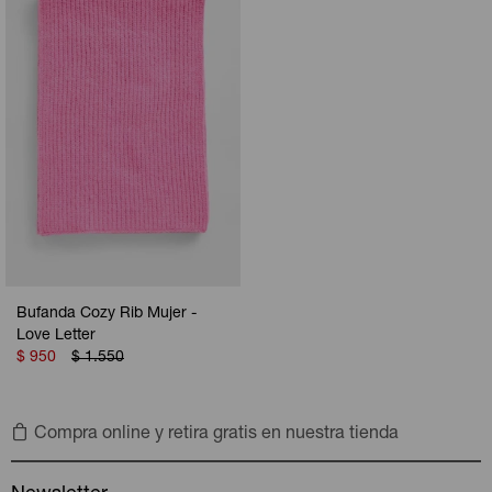
Camperas
Camperas
Camperas
Camperas
Sets
Musculosas
Chalecos
Chalecos
Pijamas
Shorts
Shorts
Ropa interior
Sets
Vestidos y polleras
Ropa interior
Pijamas
Pijamas
Polos
Bufanda Cozy Rib Mujer -
Calzas
Love Letter
$
950
$
1.550
Compra online y retira gratis en nuestra tienda