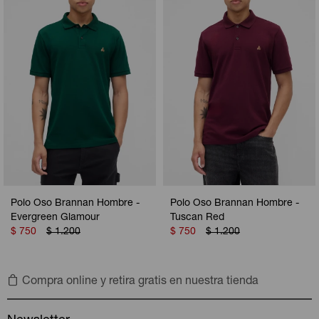
Camperas
Camperas
Camperas
Camperas
Sets
Musculosas
Chalecos
Chalecos
Pijamas
Shorts
Shorts
Ropa interior
Sets
Vestidos y polleras
Ropa interior
Pijamas
Pijamas
Polos
Polo Oso Brannan Hombre -
Polo Oso Brannan Hombre -
Calzas
Evergreen Glamour
Tuscan Red
$
750
$
1.200
$
750
$
1.200
Compra online y retira gratis en nuestra tienda