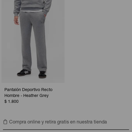
Camperas
Camperas
Camperas
Camperas
Sets
Musculosas
Chalecos
Chalecos
Pijamas
Shorts
Shorts
Ropa interior
Sets
Vestidos y polleras
Ropa interior
Pijamas
Pijamas
Polos
Calzas
Pantalón Deportivo Recto
Hombre - Heather Grey
$
1.800
Compra online y retira gratis en nuestra tienda