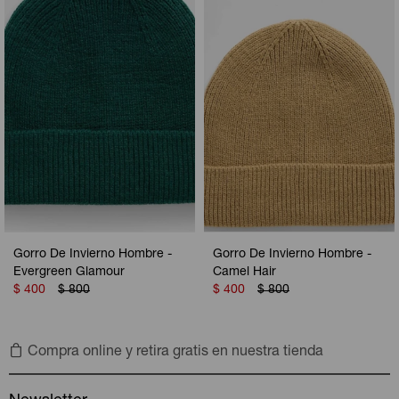
Camperas
Camperas
Camperas
Camperas
Sets
Musculosas
Chalecos
Chalecos
Pijamas
Shorts
Shorts
Ropa interior
Sets
Vestidos y polleras
Ropa interior
Pijamas
Pijamas
Polos
Gorro De Invierno Hombre -
Gorro De Invierno Hombre -
Calzas
Evergreen Glamour
Camel Hair
$
400
$
800
$
400
$
800
Compra online y retira gratis en nuestra tienda