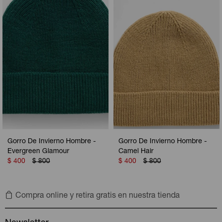
Camperas
Camperas
Camperas
Camperas
Sets
Musculosas
Chalecos
Chalecos
Pijamas
Shorts
Shorts
Ropa interior
Sets
Vestidos y polleras
Ropa interior
Pijamas
Pijamas
Polos
Gorro De Invierno Hombre -
Gorro De Invierno Hombre -
Calzas
Evergreen Glamour
Camel Hair
$
400
$
800
$
400
$
800
Compra online y retira gratis en nuestra tienda