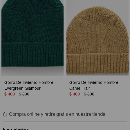
Camperas
Camperas
Camperas
Camperas
Sets
Musculosas
Chalecos
Chalecos
Pijamas
Shorts
Shorts
Ropa interior
Sets
Vestidos y polleras
Ropa interior
Pijamas
Pijamas
Polos
Gorro De Invierno Hombre -
Gorro De Invierno Hombre -
Calzas
Evergreen Glamour
Camel Hair
$
400
$
800
$
400
$
800
Compra online y retira gratis en nuestra tienda